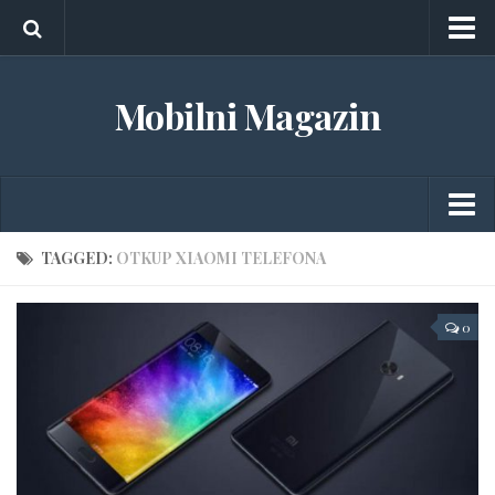
O nama
Mobilni Magazin
Marketing
Kontakt
Android
TAGGED:
OTKUP XIAOMI TELEFONA
Aplikacije
0
Gedžeti
Igrice
iOS
Tableti