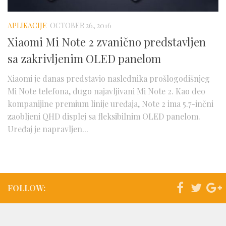
Telefoni
Testovi
APLIKACIJE
OCTOBER 26, 2016
Dogadjaji
Xiaomi Mi Note 2 zvanično predstavljen
sa zakrivljenim OLED panelom
Saveti
Xiaomi je danas predstavio naslednika prošlogodišnjeg
Mi Note telefona, dugo najavljivani Mi Note 2. Kao deo
kompanijine premium linije uređaja, Note 2 ima 5.7-inčni
zaobljeni QHD displej sa fleksibilnim OLED panelom.
Uređaj je napravljen...
FOLLOW: