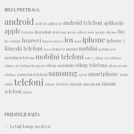
BRZA PRETRAGA
android
android telefoni
aplikacije
android aplikacije
apple
htc
dogadjaji
baterija
društvene mreže
galaxy note
google chrome
iphone
ios
huawei
iphone 7
htc telefoni
huawei mate 9
ipad
kineski telefoni
mobilni
lenovo
meizu
leeco
mobilni svet
mobilni telefoni
mobilni telefona
note 7
otkup cat telefona
otkup telefona
otkup mobilnih
otkup cat telefona beograd
otkup xiaomi
samsung
smartphone
pametni telefoni
sony
telefona
saveti
telefoni
xiaomi
testovi
xiaomi
xiaomi mi
tablet
telenor
telefoni
xperia
PRIJATELJI SAJTA
Letnji kamp za decu