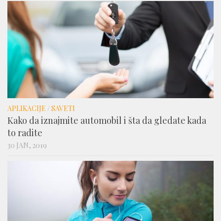
APLIKACIJE
/
SAVETI
Kako da iznajmite automobil i šta da gledate kada
to radite
30 JAN, 2019