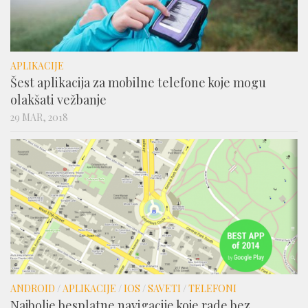
APLIKACIJE
Šest aplikacija za mobilne telefone koje mogu
olakšati vežbanje
29 MAR, 2018
ANDROID
/
APLIKACIJE
/
IOS
/
SAVETI
/
TELEFONI
Najbolje besplatne navigacije koje rade bez