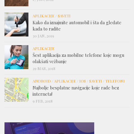
APLIKACIJE
/
SAVETI
Kako da iznajmite automobil i šta da gledate
kada to radite
30 JAN, 2019
APLIKACIJE
Šest aplikacija za mobilne telefone koje mogu
olakšati vežbanje
29 MAR, 2018
ANDROID
/
APLIKACIJE
/
IOS
/
SAVETI
/
TELEFONI
Najbolje besplatne navigacije koje rade bez
interneta!
9 FEB, 2018