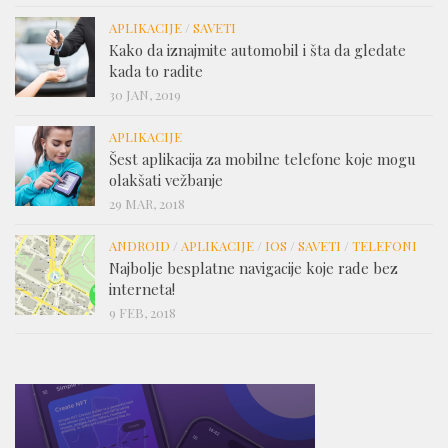
APLIKACIJE
/
SAVETI
Kako da iznajmite automobil i šta da gledate
kada to radite
30 JAN, 2019
APLIKACIJE
Šest aplikacija za mobilne telefone koje mogu
olakšati vežbanje
29 MAR, 2018
ANDROID
/
APLIKACIJE
/
IOS
/
SAVETI
/
TELEFONI
Najbolje besplatne navigacije koje rade bez
interneta!
9 FEB, 2018