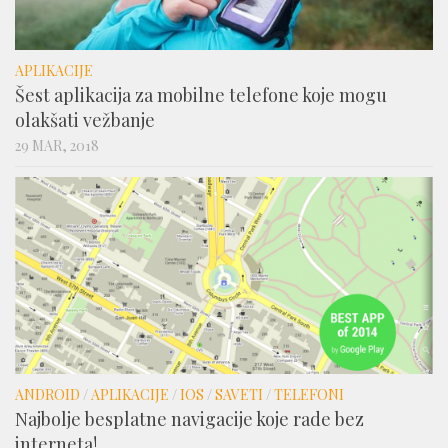
APLIKACIJE
Šest aplikacija za mobilne telefone koje mogu
olakšati vežbanje
29 MAR, 2018
ANDROID
/
APLIKACIJE
/
IOS
/
SAVETI
/
TELEFONI
Najbolje besplatne navigacije koje rade bez
interneta!