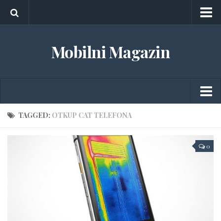
O nama
Mobilni Magazin
Marketing
Kontakt
Android
TAGGED:
OTKUP CAT TELEFONA
Aplikacije
0
Gedžeti
Igrice
iOS
Tableti