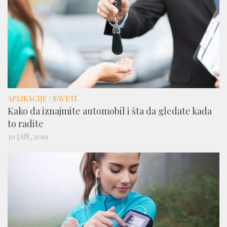
APLIKACIJE
/
SAVETI
Kako da iznajmite automobil i šta da gledate kada
to radite
30 JAN, 2019