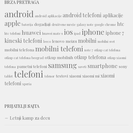
BRZA PRETRAGA
android
android telefoni
aplikacije
android aplikacije
apple
htc
dogadjaji
baterija
društvene mreže
galaxy note
google chrome
iphone
ios
huawei
iphone 7
htc telefoni
huawei mate 9
ipad
kineski telefoni
mobilni
lenovo
meizu
leeco
mobilni svet
mobilni telefoni
mobilni telefona
note 7
otkup cat telefona
otkup telefona
otkup mobilnih
otkup cat telefona beograd
otkup xiaomi
samsung
smartphone
pametni telefoni
sony
telefona
saveti
telefoni
xiaomi
testovi
xiaomi
xiaomi mi
tablet
telenor
telefoni
xperia
PRIJATELJI SAJTA
Letnji kamp za decu