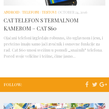
Telefoni
Testovi
ANDROID
/
TELEFONI
/
TESTOVI
OCTOBER 24, 2016
Dogadjaji
CAT TELEFON S TERMALNOM
KAMEROM – CAT S60
Saveti
Ojačani telefoni izgledaju robusno, što uglavnom i jesu, i
pretežno imaju samo jači zvučnik i osnovne funkcije za
rad. Cat S60 unosi svežinu u ponudi „snažnih“ telefona.
Pored svoje veličine i težine, čime jasno...
FOLLOW: