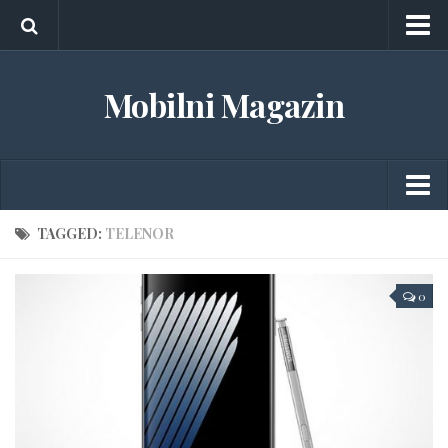
O nama
Mobilni Magazin
Marketing
Kontakt
Android
TAGGED:
TELENOR
Aplikacije
0
Gedžeti
Igrice
iOS
Tableti