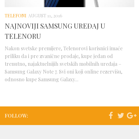
Telefoni
Testovi
TELEFONI
AUGUST 11, 2016
Dogadjaji
NAJNOVIJI SAMSUNG UREĐAJ U
TELENORU
Saveti
Nakon svetske premijere, Telenorovi korisnici imaće
priliku da i pre zvanične prodaje, kupe jedan od
trenutno, najaktuelnijih svetskih mobilnih uređaja –
Samsung Galaxy Note 7. Svi oni koji online rezervišu,
odnosno kupe Samsung Galaxy...
FOLLOW: