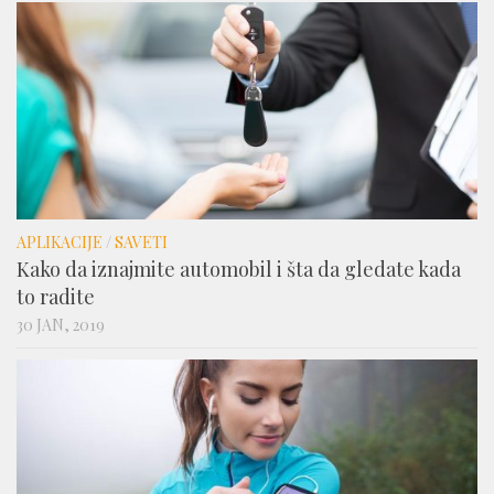
APLIKACIJE
/
SAVETI
Kako da iznajmite automobil i šta da gledate kada
to radite
30 JAN, 2019