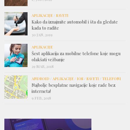
APLIKACIJE
/
SAVETI
Kako da iznajmite automobil i šta da gledate
kada to radite
30 JAN, 2019
APLIKACIJE
Šest aplikacija za mobilne telefone koje mogu
olakšati vežbanje
29 MAR, 2018
ANDROID
/
APLIKACIJE
/
IOS
/
SAVETI
/
TELEFONI
Najbolje besplatne navigacije koje rade bez
interneta!
9 FEB, 2018