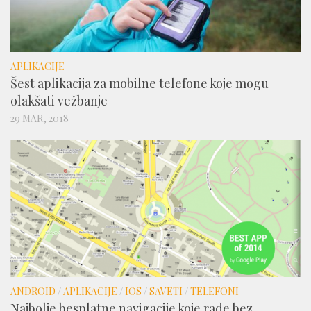
APLIKACIJE
Šest aplikacija za mobilne telefone koje mogu
olakšati vežbanje
29 MAR, 2018
ANDROID
/
APLIKACIJE
/
IOS
/
SAVETI
/
TELEFONI
Najbolje besplatne navigacije koje rade bez