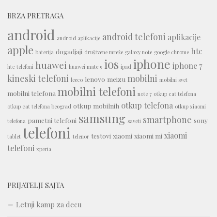
BRZA PRETRAGA
android
android telefoni
aplikacije
android aplikacije
apple
htc
dogadjaji
baterija
društvene mreže
galaxy note
google chrome
iphone
ios
huawei
iphone 7
htc telefoni
huawei mate 9
ipad
kineski telefoni
mobilni
lenovo
meizu
leeco
mobilni svet
mobilni telefoni
mobilni telefona
note 7
otkup cat telefona
otkup telefona
otkup mobilnih
otkup cat telefona beograd
otkup xiaomi
samsung
smartphone
pametni telefoni
sony
telefona
saveti
telefoni
xiaomi
testovi
xiaomi
xiaomi mi
tablet
telenor
telefoni
xperia
PRIJATELJI SAJTA
Letnji kamp za decu