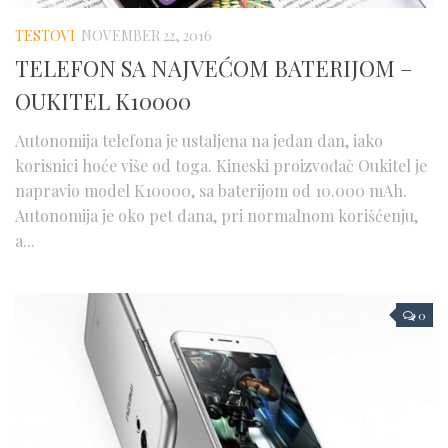
TESTOVI
NOVEMBER 22, 2016
TELEFON SA NAJVEĆOM BATERIJOM –
OUKITEL K10000
Autonomija telefona je ustaljena na jedan dan, iako
korisnici hoće više od toga. Kineski proizvođač Oukitel je
napravio model K10000, sa baterijom od 10.000 mAh.
Autonomija je oko pet dana, pri normalnom korišćenju,
a...
0