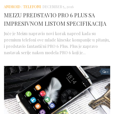
ANDROID
/
TELEFONI
DECEMBER 5, 2016
MEIZU PREDSTAVIO PRO 6 PLUS SA
IMPRESIVNOM LISTOM SPECIFIKACIJA
Juče je Meizu napravio novi korak napred kada su
premium telefoni ove mlade kineske kompanije u pitanju,
i predstavio fantastični PRO 6 Plus. Plus je zapravo
nastavak serije nakon modela PRO 6 koji je...
0