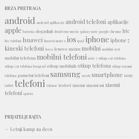
BRZA PRETRAGA
android
android telefoni
aplikacije
android aplikacije
apple
htc
dogadjaji
baterija
društvene mreže
galaxy note
google chrome
iphone
ios
huawei
iphone 7
htc telefoni
huawei mate 9
ipad
kineski telefoni
mobilni
lenovo
meizu
leeco
mobilni svet
mobilni telefoni
mobilni telefona
note 7
otkup cat telefona
otkup telefona
otkup mobilnih
otkup cat telefona beograd
otkup xiaomi
samsung
smartphone
pametni telefoni
sony
telefona
saveti
telefoni
xiaomi
testovi
xiaomi
xiaomi mi
tablet
telenor
telefoni
xperia
PRIJATELJI SAJTA
Letnji kamp za decu