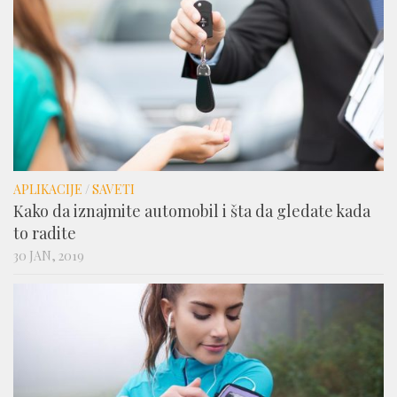
APLIKACIJE
/
SAVETI
Kako da iznajmite automobil i šta da gledate kada
to radite
30 JAN, 2019