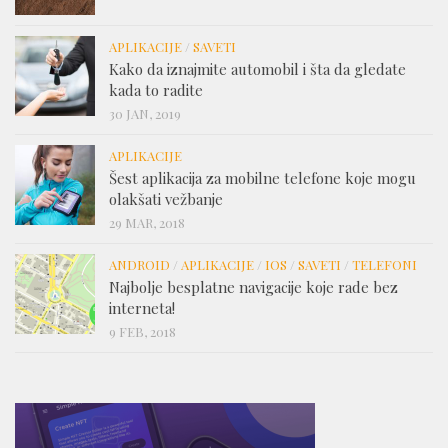
APLIKACIJE
/
SAVETI
Kako da iznajmite automobil i šta da gledate
kada to radite
30 JAN, 2019
APLIKACIJE
Šest aplikacija za mobilne telefone koje mogu
olakšati vežbanje
29 MAR, 2018
ANDROID
/
APLIKACIJE
/
IOS
/
SAVETI
/
TELEFONI
Najbolje besplatne navigacije koje rade bez
interneta!
9 FEB, 2018