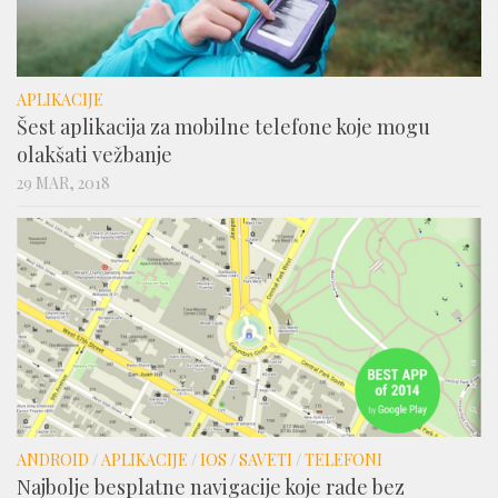
APLIKACIJE
Šest aplikacija za mobilne telefone koje mogu
olakšati vežbanje
29 MAR, 2018
ANDROID
/
APLIKACIJE
/
IOS
/
SAVETI
/
TELEFONI
Najbolje besplatne navigacije koje rade bez