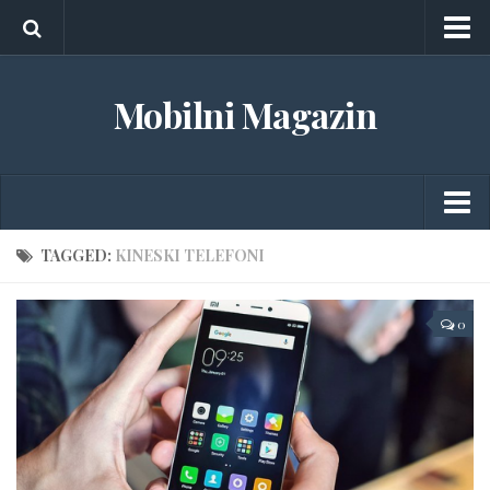
O nama
Mobilni Magazin
Marketing
Kontakt
Android
TAGGED:
KINESKI TELEFONI
Aplikacije
0
Gedžeti
Igrice
iOS
Tableti