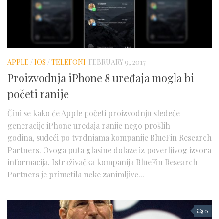
APPLE
/
IOS
/
TELEFONI
FEBRUARY 9, 2017
Proizvodnja iPhone 8 uređaja mogla bi
početi ranije
Čini se kako će Apple početi proizvodnju sledeće
generacije iPhone uređaja ranije nego prošlih
godina, sudeći po tvrdnjama kompanije BlueFin Research
Partners. Ovoga puta glasine dolaze iz poverljivog izvora
informacija. Istraživačka kompanija BlueFin Research
Partners je primetila neke zanimljive...
0