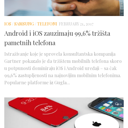
IOS
/
SAMSUNG
/
TELEFONI
FEBRUARY 21, 2017
Android i iOS zauzimaju 99,6% tržišta
pametnih telefona
Istraživanje koje je sprovela konsultantska kompanija
Gartner pokazalo je da tržištem mobilnih telefona skoro
u potpunosti dominiraju iOS i Android uređaji – sa čak
99,6% zastupljenosti na najnovijim mobilnim telefonima.
Popularne platforme iz Gugla...
0