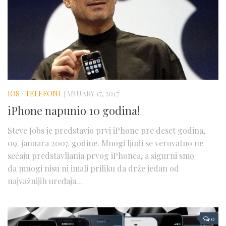
IOS
/
TELEFONI
JANUARY 17, 2017
iPhone napunio 10 godina!
Steve Jobs je predstavio prvi iPhone pre deset godina,
09. januara 2007. godine. Mnogi ljudi se verovatno ne
sećaju predstavljanja prvog iPhonea, a sigurni smo
da mnogi nisu ni imali priliku da drže jedan od
najvažnijih uređaja...
0