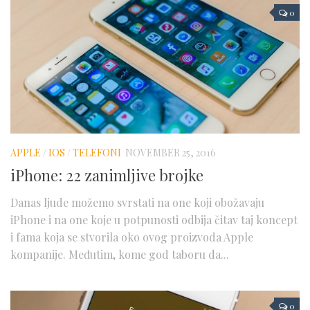
0
APPLE
/
IOS
/
TELEFONI
NOVEMBER 25, 2016
iPhone: 22 zanimljive brojke
Danas ljude možemo svrstati na one koji obožavaju
iPhone i na one koje u potpunosti odbija čitav taj koncept
i fama koja se stvorila oko ovog proizvoda Apple
kompanije. Međutim, kome god taboru da...
0