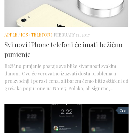
APPLE
/
IOS
/
TELEFONI
FEBRUARY 13, 2017
Svi novi iPhone telefoni će imati bežično
punjenje
Bežično punjenje postaje sve bliže stvarnosti svakim
danom. Ovo će verovatno izazvati dosta problema u
proizvodnji i porast cena, ali barem ćemo biti zaštićeni od
grešaka poput one na Note 7. Polako, ali sigurno,...
0