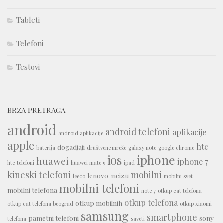
Tableti
Telefoni
Testovi
BRZA PRETRAGA
android
android telefoni
aplikacije
android aplikacije
apple
htc
dogadjaji
baterija
društvene mreže
galaxy note
google chrome
iphone
ios
huawei
iphone 7
htc telefoni
huawei mate 9
ipad
kineski telefoni
mobilni
lenovo
meizu
leeco
mobilni svet
mobilni telefoni
mobilni telefona
note 7
otkup cat telefona
otkup telefona
otkup mobilnih
otkup cat telefona beograd
otkup xiaomi
samsung
smartphone
pametni telefoni
sony
telefona
saveti