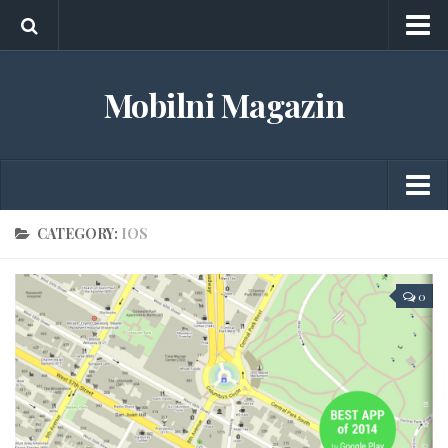
O nama
Mobilni Magazin
Marketing
Kontakt
Android
CATEGORY:
IOS
Aplikacije
0
Gedžeti
Igrice
iOS
Tableti