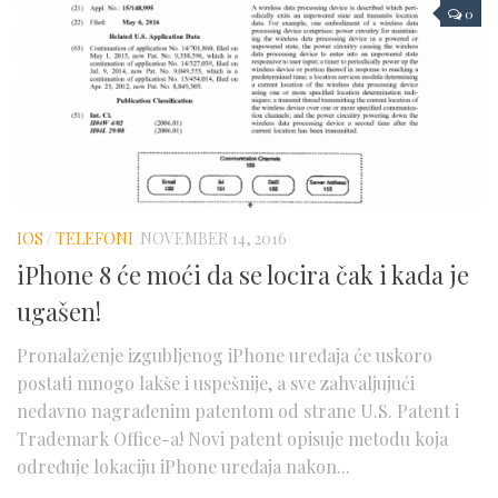
0
IOS
/
TELEFONI
NOVEMBER 14, 2016
iPhone 8 će moći da se locira čak i kada je
ugašen!
Pronalaženje izgubljenog iPhone uređaja će uskoro
postati mnogo lakše i uspešnije, a sve zahvaljujući
nedavno nagrađenim patentom od strane U.S. Patent i
Trademark Office-a! Novi patent opisuje metodu koja
određuje lokaciju iPhone uređaja nakon...