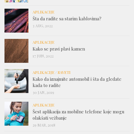
APLIKACIJE
Šta da radite sa starim kablovima?
3 AUG, 2022
APLIKACIJE
Kako se pravi plavi kamen
17 JUN, 2022
APLIKACIJE
/
SAVETI
Kako da iznajmite automobil i šta da gledate
kada to radite
30 JAN, 2019
APLIKACIJE
Šest aplikacija za mobilne telefone koje mogu
olakšati vežbanje
29 MAR, 2018