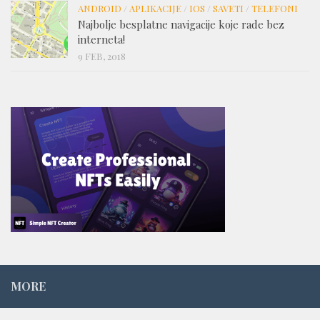
ANDROID
/
APLIKACIJE
/
IOS
/
SAVETI
/
TELEFONI
Najbolje besplatne navigacije koje rade bez
interneta!
9 FEB, 2018
MORE