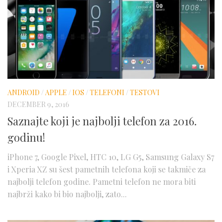
ANDROID
/
APPLE
/
IOS
/
TELEFONI
/
TESTOVI
DECEMBER 9, 2016
Saznajte koji je najbolji telefon za 2016.
godinu!
iPhone 7, Google Pixel, HTC 10, LG G5, Samsung Galaxy S7
i Xperia XZ su šest pametnih telefona koji se takmiče za
najbolji telefon godine. Pametni telefon ne mora biti
najbrži kako bi bio najbolji, zato...