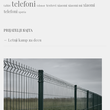
telefoni
xiaomi
testovi
xiaomi
xiaomi mi
tablet
telenor
telefoni
xperia
PRIJATELJI SAJTA
Letnji kamp za decu