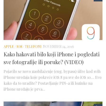
APPLE
/
IOS
/
TELEFONI
NOVEMBER 24, 2016
Kako hakovati bilo koji iPhone i pogledati
sve fotografije ili poruke? (VIDEO)
Pojavilo se novo zaobilaženje (eng. bypass) šifre kod svih
iPhone uređaja koje pokreće iOS 8 pa sve do iOS 10… Evo
kako da to uradite? Postavljanje PIN-a ili lozinke na
iPhone uređaju je prva...