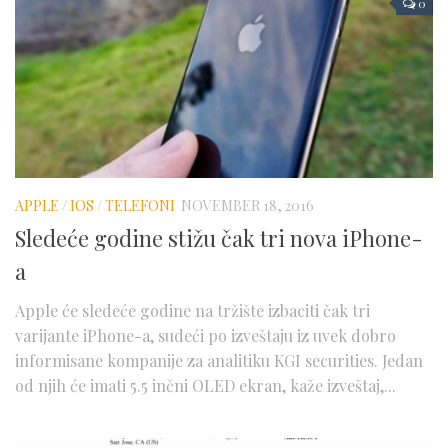
0
APPLE
/
IOS
/
TELEFONI
NOVEMBER 18, 2016
Sledeće godine stižu čak tri nova iPhone-
a
Apple će sledeće godine na tržište izbaciti čak tri
varijante iPhone-a, sudeći po izveštaju iz uvek dobro
informisane kompanije za analitiku KGI securities. Jedan
od njih će imati 5.5 inčni OLED ekran, kaže izveštaj,...