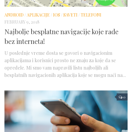
Telefoni
Testovi
ANDROID
/
APLIKACIJE
/
IOS
/
SAVETI
/
TELEFONI
FEBRUARY 9, 2018
Dogadjaji
Najbolje besplatne navigacije koje rade
Saveti
bez interneta!
U poslednje vreme dosta se govori o navigacionim
aplikacijama i korisnici prosto ne znaju za koje da se
opredele. Mi smo vam napravili listu najboljih ali
besplatnih navigacionih aplikacija koje se mogu naći na...
0