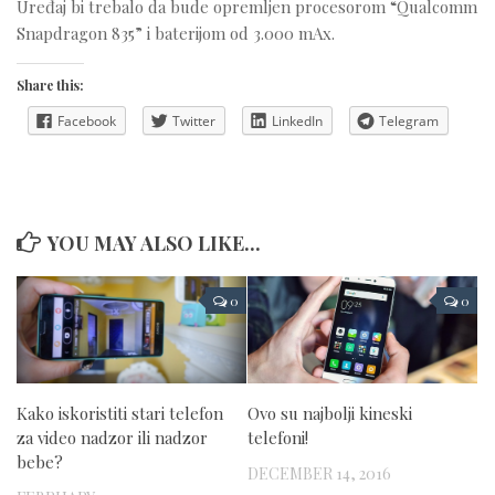
Uređaj bi trebalo da bude opremljen procesorom “Qualcomm
Snapdragon 835” i baterijom od 3.000 mAx.
Share this:
Facebook
Twitter
LinkedIn
Telegram
YOU MAY ALSO LIKE...
0
0
Kako iskoristiti stari telefon
Ovo su najbolji kineski
za video nadzor ili nadzor
telefoni!
bebe?
DECEMBER 14, 2016