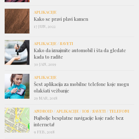
APLIKACIJE
Kako se pravi plavi kamen
17 JUN, 2022
APLIKACIJE
/
SAVETI
Kako da iznajmite automobil i šta da gledate
kada to radite
30 JAN, 2019
APLIKACIJE
Šest aplikacija za mobilne telefone koje mogu
olakšati vežbanje
29 MAR, 2018
ANDROID
/
APLIKACIJE
/
IOS
/
SAVETI
/
TELEFONI
Najbolje besplatne navigacije koje rade bez
interneta!
9 FEB, 2018