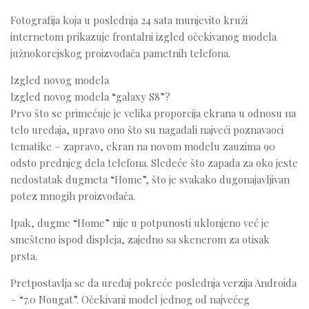
Telefoni
Fotografija koja u poslednja 24 sata munjevito kruži
Testovi
internetom prikazuje frontalni izgled očekivanog modela
južnokorejskog proizvođača pametnih telefona.
Dogadjaji
Saveti
Izgled novog modela
Izgled novog modela “galaxy S8”?
Prvo što se primećuje je velika proporcija ekrana u odnosu na
telo uređaja, upravo ono što su nagađali najveći poznavaoci
tematike – zapravo, ekran na novom modelu zauzima 90
odsto prednjeg dela telefona. Sledeće što zapada za oko jeste
nedostatak dugmeta “Home”, što je svakako dugonajavljivan
potez mnogih proizvođača.
Ipak, dugme “Home” nije u potpunosti uklonjeno već je
smešteno ispod displeja, zajedno sa skenerom za otisak
prsta.
Pretpostavlja se da uređaj pokreće poslednja verzija Androida
– “7.0 Nougat”. Očekivani model jednog od najvećeg