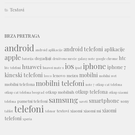
Testovi
BRZA PRETRAGA
android
android telefoni
aplikacije
android aplikacije
apple
htc
dogadjaji
baterija
društvene mreže
galaxy note
google chrome
iphone
ios
huawei
iphone 7
htc telefoni
huawei mate 9
ipad
kineski telefoni
mobilni
lenovo
meizu
leeco
mobilni svet
mobilni telefoni
mobilni telefona
note 7
otkup cat telefona
otkup telefona
otkup mobilnih
otkup cat telefona beograd
otkup xiaomi
samsung
smartphone
pametni telefoni
sony
telefona
saveti
telefoni
xiaomi
testovi
xiaomi
xiaomi mi
tablet
telenor
telefoni
xperia