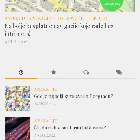
ANDROID
/
APLIKACIJE
/
IOS
/
SAVETI
/
TELEFONI
Najbolje besplatne navigacije koje rade bez
interneta!
9 FEB, 2018
APLIKACIJE
Gde je najbolji kurs evra u Beogradu?
28 NOV, 2023
APLIKACIJE
Šta da radite sa starim kablovima?
3 AUG, 2022