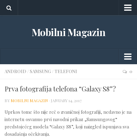
O nama
Mobilni Magazin
Marketing
Kontakt
Android
ANDROID
/
SAMSUNG
/
TELEFONI
0
Aplikacije
Prva fotografija telefona “Galaxy S8”?
Gedžeti
BY
MOBILNI MAGAZIN
·
JANUARY 14, 2017
Igrice
Uprkos tome što nije reč o zvaničnoj fotografiji, nedavno je na
iOS
internetu osvanuo prvi navodni prikaz „Samsungovog“
predstojećeg modela “Galaxy S8”, koji naizgled ispunjava sva
Tableti
dosadašnja očekivanja.