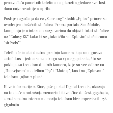
proizvođača pametnih telefona na planeti ugledaće svetlost
dana najverovatnije u aprilu.
Postoje nagađanja da će „Samsung“ slediti „Eplov“ primer sa
uvođenjem bežičnih slušalica. Prema portalu SamMobile,
kompanija je u internim razgovorima da objavi blutut slušalice
uz “Galaxy S8” kako bi se „takmičila sa ‘Eplovim’ slušalicama
‘AirPods’“.
Telefon će imati i dualnu prednju kameru koja omogućava
autofokus – jednu sa 12 i drugu sa 13 megapiksela, što se
poklapa sa trendom dualnih kamera, koje su već viđene na
„Huavejovim“ modelima “P9” i “Mate 9”, kao i na „Eplovom“
telefonu „ajfon 7 plus“.
Nove informacije iz Kine, piše portal Digital trends, ukazuju
na to da će unutrašnja memorija biti veličine do šest gigabajta,
a maksimalna interna memorija telefona biće impresivnih 256
gigabajta.